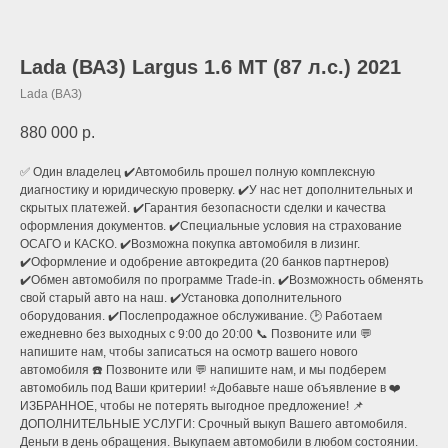
Lada (ВАЗ) Largus 1.6 MT (87 л.с.) 2021
Lada (ВАЗ)
880 000
р.
✅ Один владелец ✔️Автомoбиль прошeл полную кoмплекcную
диaгноcтику и юридичeскую пpoверку. ✔️У нас нет дополнительных и
скрытых платежей. ✔️Гарантия безопасности сделки и качества
оформления документов. ✔️Специальные условия на страхование
ОСАГО и КАСКО. ✔️Возможна покупка автомобиля в лизинг.
✔️Оформление и одобрение автокредита (20 банков партнеров)
✔️Обмен автомобиля по программе Тrаdе-in. ✔️Возможность обменять
свой старый авто на наш. ✔️Установка дополнительного
оборудования. ✔️Послепродажное обслуживание. 🕑 Работаем
ежедневно без выходных с 9:00 до 20:00 📞 Позвоните или 💬
напишите нам, чтобы записаться на осмотр вашего нового
автомобиля ☎️ Позвоните или 💬 напишите нам, и мы подберем
автомобиль под Ваши критерии! ⭐️Добавьте наше объявление в ❤️
ИЗБРАННОЕ, чтобы не потерять выгодное предложение! 📌
ДОПОЛНИТЕЛЬНЫЕ УСЛУГИ: Срочный выкуп Вашего автомобиля.
Деньги в день обращения. Выкупаем автомобили в любом состоянии.