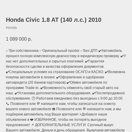
Honda Civic 1.8 AT (140 л.с.) 2010
Honda
1 089 000
р.
✅Три собственника ✅Оригинальный пробег ✅Без ДТП ✔️Автомoбиль
прошeл полную кoмплекcную диaгноcтику и юридичeскую пpoверку. ✔️У
нас нет дополнительных и скрытых платежей. ✔️Гарантия
безопасности сделки и качества оформления документов.
✔️Специальные условия на страхование ОСАГО и КАСКО. ✔️Возможна
покупка автомобиля в лизинг. ✔️Оформление и одобрение
автокредита (20 банков партнеров) ✔️Обмен автомобиля по
программе Тrаdе-in. ✔️Возможность обменять свой старый авто на
наш. ✔️Установка дополнительного оборудования. ✔️Послепродажное
обслуживание. 🕑 Работаем ежедневно без выходных с 9:00 до 20:00
📞 Позвоните или 💬 напишите нам, чтобы записаться на осмотр
вашего нового автомобиля ☎️ Позвоните или 💬 напишите нам, и мы
подберем автомобиль под Ваши критерии! ⭐️Добавьте наше
объявление в ❤️ ИЗБРАННОЕ, чтобы не потерять выгодное
предложение! 📌 ДОПОЛНИТЕЛЬНЫЕ УСЛУГИ: Срочный выкуп
Вашего автомобиля. Деньги в день обращения. Выкупаем автомобили